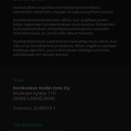
Kuntotutkimusraporttia voi hyödyntää asioidessa
esimerkiksi taloyhtiön, myyjän tai vakuutusyhtiön kanssa.
Kuntotutkimuksia tehdään silloin, kun epäillään jonkin
tietyn rakenteen tai rakennuksen osan kuntoa. Esimerkiksi
kuntotarkastuksen yhteydessä tarkastaja voi suositella
lisätutkimuksia, jos arvioi niille olevan tarvetta.
Kuntotutkimuksen teettäminen kannattaa myös silloin, kun
vika on jo havaittavissa ja tiedossa. Silloin ongelma saadaan
kirjattua raporttiin, jota tutkimuksen teettäjä voi tarvita
asioidessaan eri tahojen kanssa.
Yritys
Kotikeskus Kodin Onni Oy
Hiukkaan kylätie 110
35400 LÄNGELMÄKI
Y-tunnus:
2248653-1
Timo Kortesmaa