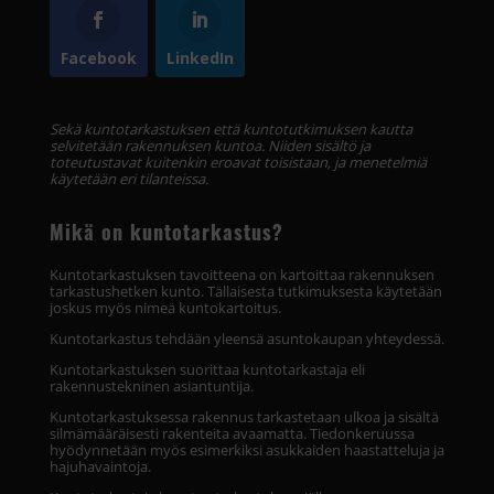
Facebook
LinkedIn
Sekä kuntotarkastuksen että kuntotutkimuksen kautta
selvitetään rakennuksen kuntoa. Niiden sisältö ja
toteutustavat kuitenkin eroavat toisistaan, ja menetelmiä
käytetään eri tilanteissa.
Mikä on kuntotarkastus?
Kuntotarkastuksen tavoitteena on kartoittaa rakennuksen
tarkastushetken kunto. Tällaisesta tutkimuksesta käytetään
joskus myös nimeä kuntokartoitus.
Kuntotarkastus tehdään yleensä asuntokaupan yhteydessä.
Kuntotarkastuksen suorittaa kuntotarkastaja eli
rakennustekninen asiantuntija.
Kuntotarkastuksessa rakennus tarkastetaan ulkoa ja sisältä
silmämääräisesti rakenteita avaamatta. Tiedonkeruussa
hyödynnetään myös esimerkiksi asukkaiden haastatteluja ja
hajuhavaintoja.