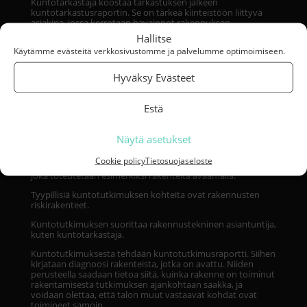
Kuntotarkastaja koostaa tarkastuksen jälkeen
kuntotarkastusraportin. Se on tärkeä kiinteistöön liittyvä
asiakirja, jossa kerrotaan havainnot rakennuksen
Hallitse
Käytämme evästeitä verkkosivustomme ja palvelumme optimoimiseen.
yleiskunnosta
korjaus- ja huoltotarpeista
Hyväksy Evästeet
mahdollisista riskipaikoista ja rakennusvirheistä.
Estä
Mikä on kuntotutkimus?
Näytä asetukset
Cookie policy
Tietosuojaseloste
Kuntotutkimus on kuntotarkastusta tarkempi tutkimus,
joka toteutetaan esimerkiksi rakenteita avaamalla.
Tyypillisiä kuntotutkimuksen kohteita ovat rakennusten
riskirakenteet.
Kuntotutkimuksen suorittaa rakennustekninen asiantuntija,
kuten kuntotarkastaja.
Kuntotutkimuksesta tehdään kuntotutkimusraportti. Siihen
kirjataan diagnoosi rakenteista, jotka on avattu. Niiden
perusteella saadaan tietoa siitä, kuinka rakenne on toiminut
rakentamisesta tutkimuksen ajankohtaan saakka, ja
voidaan olettaa, että talon muut vastaavat kohdat ovat
toimineet samoin.